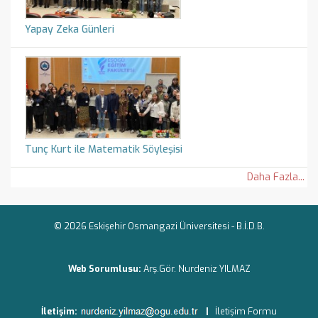
Yapay Zeka Günleri
Tunç Kurt ile Matematik Söyleşisi
Daha Fazla...
© 2026 Eskişehir Osmangazi Üniversitesi -
B.İ.D.B.
Web Sorumlusu:
Arş.Gör. Nurdeniz YILMAZ
İletişim:
|
İletişim Formu